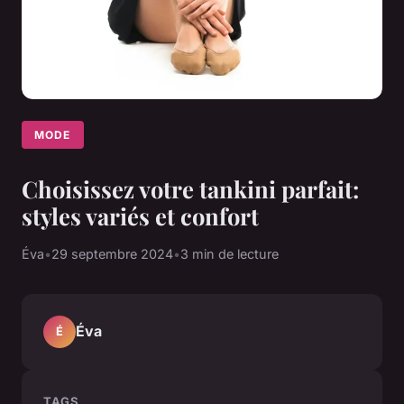
MODE
Choisissez votre tankini parfait:
styles variés et confort
Éva
•
29 septembre 2024
•
3 min de lecture
Éva
É
TAGS